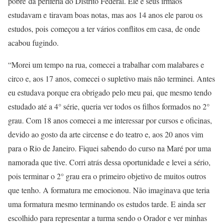
pobre da periferia do Distrito Federal. Ele e seus irmãos
estudavam e tiravam boas notas, mas aos 14 anos ele parou os
estudos, pois começou a ter vários conflitos em casa, de onde
acabou fugindo.
“Morei um tempo na rua, comecei a trabalhar com malabares e
circo e, aos 17 anos, comecei o supletivo mais não terminei. Antes
eu estudava porque era obrigado pelo meu pai, que mesmo tendo
estudado até a 4° série, queria ver todos os filhos formados no 2°
grau. Com 18 anos comecei a me interessar por cursos e oficinas,
devido ao gosto da arte circense e do teatro e, aos 20 anos vim
para o Rio de Janeiro. Fiquei sabendo do curso na Maré por uma
namorada que tive. Corri atrás dessa oportunidade e levei a sério,
pois terminar o 2° grau era o primeiro objetivo de muitos outros
que tenho. A formatura me emocionou. Não imaginava que teria
uma formatura mesmo terminando os estudos tarde. E ainda ser
escolhido para representar a turma sendo o Orador e ver minhas