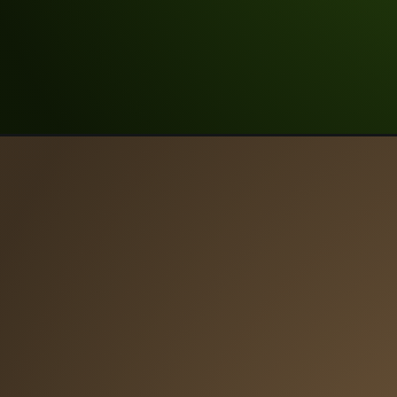
Artis
lança 