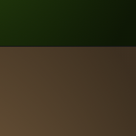
uagem 
rtual 
é