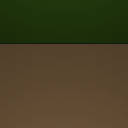
ta multiling
exposição vi
sobre a Mar