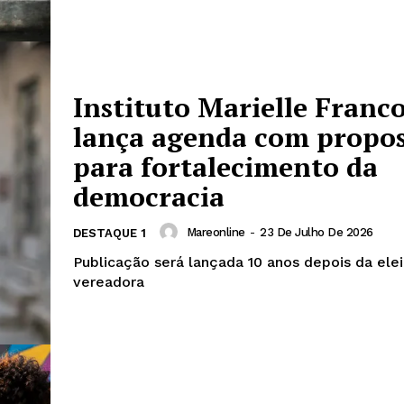
Week
e PRO
Instituto Marielle Franc
lança agenda com propos
Company
para fortalecimento da
About
democracia
Contact us
Mareonline
-
23 De Julho De 2026
DESTAQUE 1
Subscription Plans
Publicação será lançada 10 anos depois da ele
My account
vereadora
E NOW