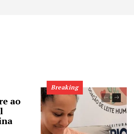
Breaking
re ao
l
ina