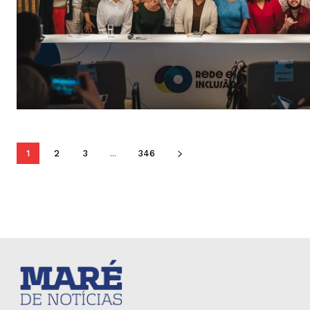
1
2
3
...
346