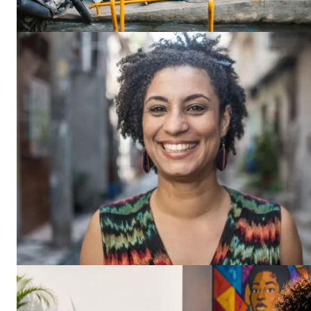
News 
Magazin
SUBSCRIB