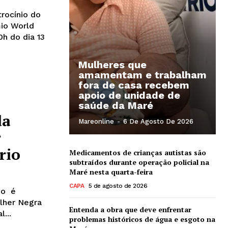
rocínio do
mio World
0h do dia 13
Mulheres que
amamentam e trabalham
fora de casa recebem
apoio de unidade de
saúde da Maré
da
Mareonline
-
6 De Agosto De 2026
r
rio
Medicamentos de crianças autistas são
subtraídos durante operação policial na
Maré nesta quarta-feira
CAPA
5 de agosto de 2026
lher Negra
Entenda a obra que deve enfrentar
...
problemas históricos de água e esgoto na