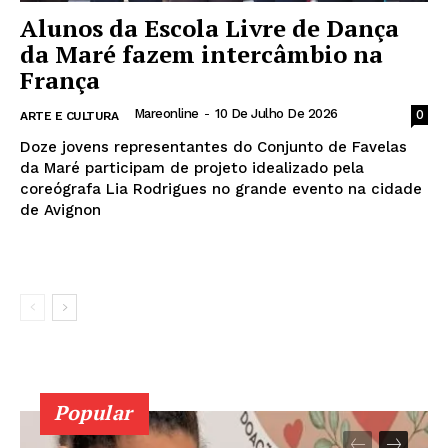
Alunos da Escola Livre de Dança
da Maré fazem intercâmbio na
França
Mareonline
-
10 De Julho De 2026
0
ARTE E CULTURA
News Week
Doze jovens representantes do Conjunto de Favelas
Magazine PRO
da Maré participam de projeto idealizado pela
coreógrafa Lia Rodrigues no grande evento na cidade
de Avignon
Leia mais
Popular
SUBSCRIBE NOW