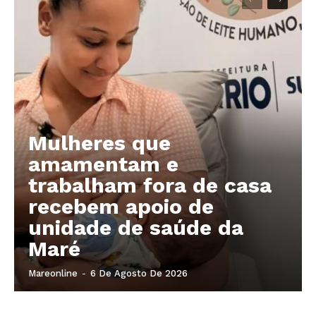
Company
About
Contact us
Mulheres que
Subscription Plans
amamentam e
My account
trabalham fora de casa
recebem apoio de
unidade de saúde da
Maré
Mareonline
-
6 De Agosto De 2026