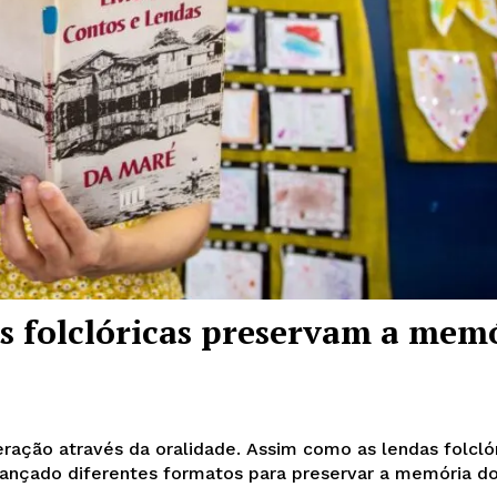
Week
e PRO
Company
About
as folclóricas preservam a mem
Contact us
Subscription Plans
My account
ação através da oralidade. Assim como as lendas folclór
ançado diferentes formatos para preservar a memória do 
E NOW