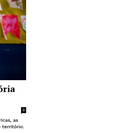
ória
0
icas, as
território.