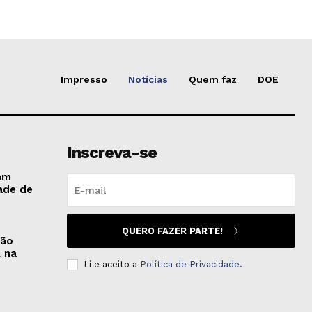
Impresso
Notícias
Quem faz
DOE
Inscreva-se
am
ade de
QUERO FAZER PARTE!
são
l na
Li e aceito a
Política de Privacidade
.