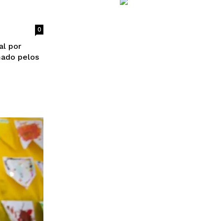
0
al por
mado pelos