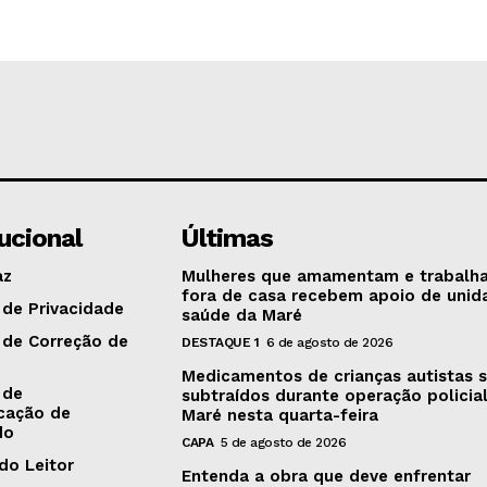
tucional
Últimas
az
Mulheres que amamentam e trabalh
fora de casa recebem apoio de unid
 de Privacidade
saúde da Maré
a de Correção de
DESTAQUE 1
6 de agosto de 2026
Medicamentos de crianças autistas 
 de
subtraídos durante operação policia
cação de
Maré nesta quarta-feira
do
CAPA
5 de agosto de 2026
do Leitor
Entenda a obra que deve enfrentar