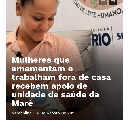
Company
About
Contact us
Mulheres que
Subscription Plans
amamentam e
My account
trabalham fora de casa
recebem apoio de
unidade de saúde da
Maré
Mareonline
-
6 De Agosto De 2026