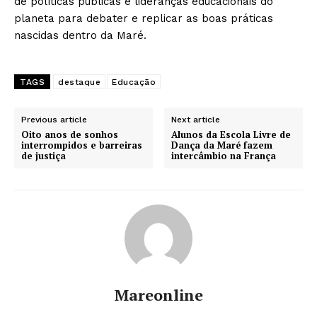
de políticas públicas e lideranças educacionais do
planeta para debater e replicar as boas práticas
nascidas dentro da Maré.
TAGS
destaque
Educação
Previous article
Next article
Oito anos de sonhos
Alunos da Escola Livre de
interrompidos e barreiras
Dança da Maré fazem
de justiça
intercâmbio na França
SUBSCRIBE NOW
Company
About
Mareonline
Contact us
Subscription Plans