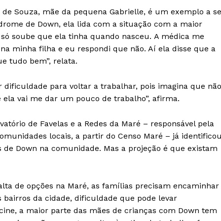
Contact us
 de Souza, mãe da pequena Gabrielle, é um exemplo a se
Subscription Plans
ndrome de Down, ela lida com a situação com a maior
My account
e só soube que ela tinha quando nasceu. A médica me
na minha filha e eu respondi que não. Aí ela disse que a
e tudo bem”, relata.
E NOW
r dificuldade para voltar a trabalhar, pois imagina que nã
e ela vai me dar um pouco de trabalho”, afirma.
atório de Favelas e a Redes da Maré – responsável pela
munidades locais, a partir do Censo Maré – já identificou
as de Down na comunidade. Mas a projeção é que existam
alta de opções na Maré, as famílias precisam encaminhar
s bairros da cidade, dificuldade que pode levar
ncine, a maior parte das mães de crianças com Down tem