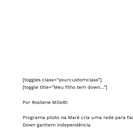
[toggles class=”yourcustomclass”]
[toggle title=”Meu filho tem down…”]
News 
Magazin
Por Rosilene Miliotti
Programa piloto na Maré cria uma rede para fa
Down ganhem independência