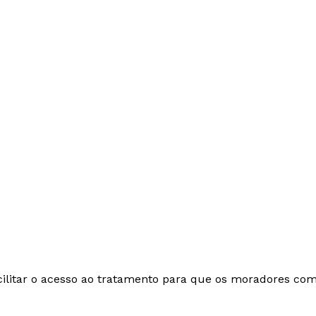
Week
e PRO
Company
cilitar o acesso ao tratamento para que os moradores co
About