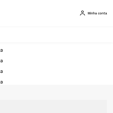
Minha conta
43
43
43
43