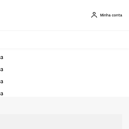
Minha conta
43
43
43
43