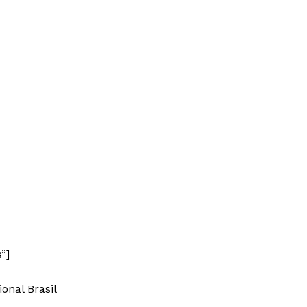
Week
e PRO
Company
”]
ional Brasil
About