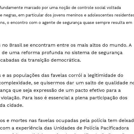
Contact us
ofundamente marcado por uma noção de controle social voltada
Subscription Plans
e negras, em particular dos jovens meninos e adolescentes residente
My account
ovens, o encontro com o agente de segurança quase sempre resulta em
E NOW
s no Brasil se encontram entre os mais altos do mundo. A
o de uma reforma profunda no sistema de segurança
cabadas da transição democrática.
as e as populações das favelas corrói a legitimidade do
 complexidade, se quisermos dar um salto de qualidade n
ança que seja expressão de um pacto efetivo para a
violação. Para isso é essencial a plena participação dos
da cidade.
tos e mortes nas favelas ocupadas pela polícia tem deixa
com a experiência das Unidades de Polícia Pacificadora