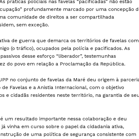
 práticas policiais nas favelas “pacificadas” não estão
 “ocupação” profundamente marcado por uma concepção d
uma comunidade de direitos a ser compartilhada
esidem, sem exceção.
ativa de guerra que demarca os territórios de favelas co
o (o tráfico), ocupados pela polícia e pacificados. As
passivos desse esforço “liberador”, testemunhas
 vez do povo em relação a Proclamação da República.
UPP no conjunto de favelas da Maré deu origem à parceri
de Favelas e a Anistia Internacional, com o objetivo
s e cidadãs residentes neste território, na garantia de se
é um resultado importante nessa colaboração e deu
á vinha em curso sobre o papel da cidadania ativa,
onstrução de uma política de segurança consistente com