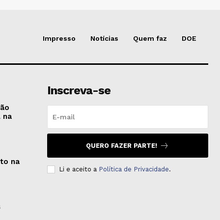
Impresso
Notícias
Quem faz
DOE
Inscreva-se
são
l na
QUERO FAZER PARTE!
oto na
Li e aceito a
Política de Privacidade
.
s