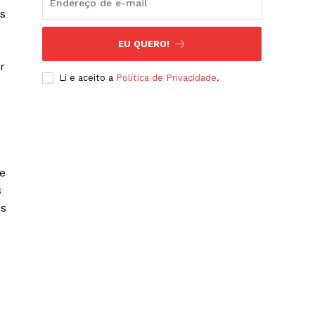
as
EU QUERO!
r
Li e aceito a
Política de Privacidade
.
de
s
os