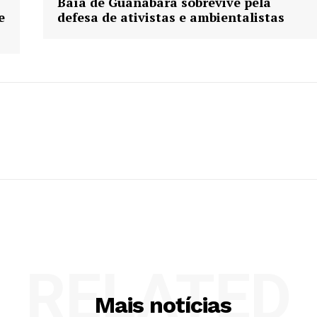
Baía de Guanabara sobrevive pela
e
defesa de ativistas e ambientalistas
RELATED
Mais notícias