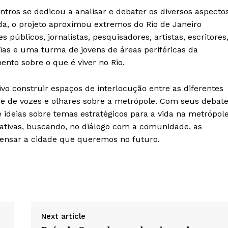
ontros se dedicou a analisar e debater os diversos aspecto
About
a, o projeto aproximou extremos do Rio de Janeiro
Contact us
 públicos, jornalistas, pesquisadores, artistas, escritores
ias e uma turma de jovens de áreas periféricas da
Subscription Plans
ento sobre o que é viver no Rio.
My account
vo construir espaços de interlocução entre as diferentes
de de vozes e olhares sobre a metrópole. Com seus debat
E NOW
e ideias sobre temas estratégicos para a vida na metrópol
rativas, buscando, no diálogo com a comunidade, as
ensar a cidade que queremos no futuro.
Next article