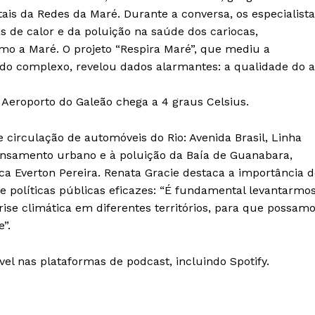
ais da Redes da Maré. Durante a conversa, os especialist
 de calor e da poluição na saúde dos cariocas,
o a Maré. O projeto “Respira Maré”, que mediu a
s do complexo, revelou dados alarmantes: a qualidade do a
o Aeroporto do Galeão chega a 4 graus Celsius.
de circulação de automóveis do Rio: Avenida Brasil, Linha
ensamento urbano e à poluição da Baía de Guanabara,
ica Everton Pereira. Renata Gracie destaca a importância 
e políticas públicas eficazes: “É fundamental levantarmo
ise climática em diferentes territórios, para que possam
”.
Week
vel nas plataformas de podcast, incluindo Spotify.
e PRO
Company