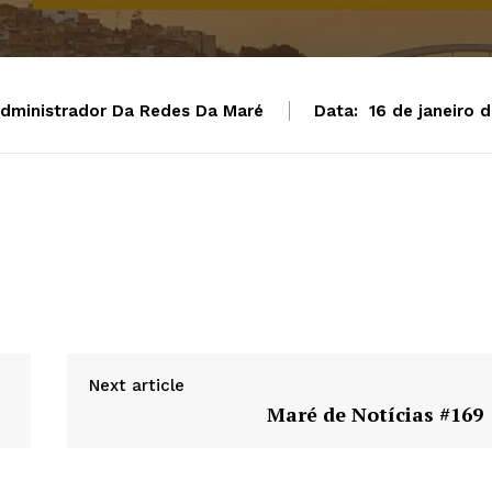
dministrador Da Redes Da Maré
Data:
16 de janeiro 
Week
e PRO
Next article
Company
Maré de Notícias #169
About