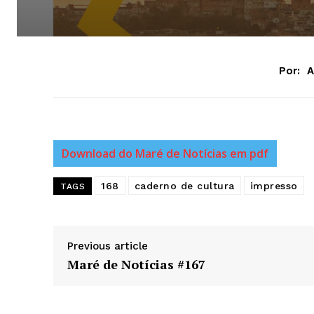
Por:
A
Download do Maré de Notícias em pdf
168
caderno de cultura
impresso
TAGS
News 
Magazin
Previous article
Maré de Notícias #167