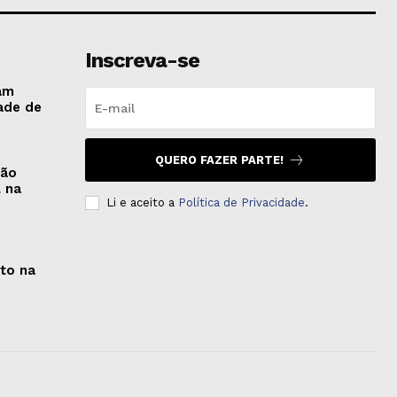
Inscreva-se
am
ade de
QUERO FAZER PARTE!
são
l na
Li e aceito a
Política de Privacidade
.
oto na