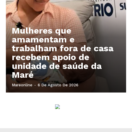
Company
About
Mulheres que
Contact us
amamentam e
Subscription Plans
trabalham fora de casa
My account
recebem apoio de
unidade de saúde da
Maré
Mareonline
-
6 De Agosto De 2026